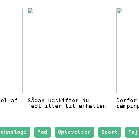
del af
Sådan udskifter du
Derfor
fedtfilter til emhætten
campin
Teknologi
Mad
Oplevelser
Sport
Tøj