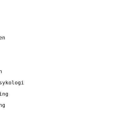
en
n
sykologi
ing
ng