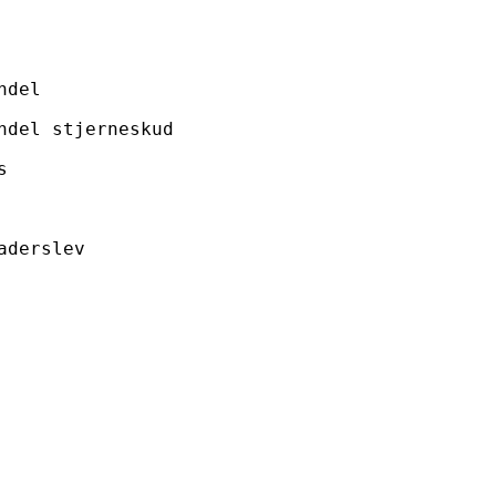
ndel
ndel stjerneskud
s
aderslev