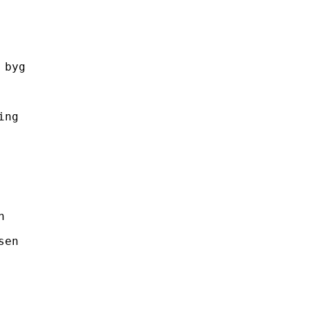
 byg
ing
n
sen