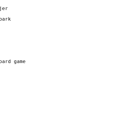
jer
park
oard game