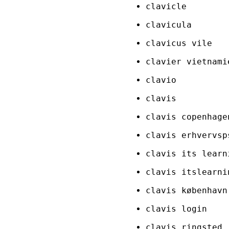
clavicle
clavicula
clavicus vile
clavier vietnami
clavio
clavis
clavis copenhage
clavis erhvervsp
clavis its learn
clavis itslearni
clavis københavn
clavis login
clavis ringsted