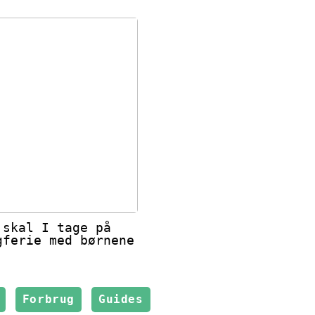
 skal I tage på
gferie med børnene
Forbrug
Guides